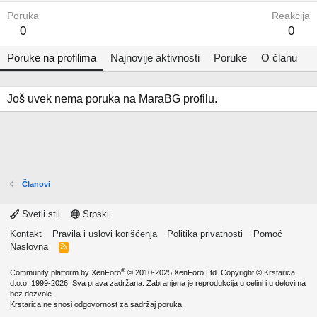
Poruka
Reakcija
0
0
Poruke na profilima
Najnovije aktivnosti
Poruke
O članu
Još uvek nema poruka na MaraBG profilu.
Članovi
Svetli stil
Srpski
Kontakt
Pravila i uslovi korišćenja
Politika privatnosti
Pomoć
Naslovna
R
S
S
®
Community platform by XenForo
© 2010-2025 XenForo Ltd.
Copyright ©
Krstarica
d.o.o.
1999-2026. Sva prava zadržana. Zabranjena je reprodukcija u celini i u delovima
bez dozvole.
Krstarica ne snosi odgovornost za sadržaj poruka.