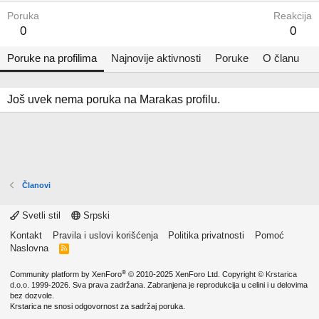
Poruka
Reakcija
0
0
Poruke na profilima
Najnovije aktivnosti
Poruke
O članu
Još uvek nema poruka na Marakas profilu.
Članovi
Svetli stil
Srpski
Kontakt
Pravila i uslovi korišćenja
Politika privatnosti
Pomoć
Naslovna
R
S
S
®
Community platform by XenForo
© 2010-2025 XenForo Ltd.
Copyright ©
Krstarica
d.o.o.
1999-2026. Sva prava zadržana. Zabranjena je reprodukcija u celini i u delovima
bez dozvole.
Krstarica ne snosi odgovornost za sadržaj poruka.