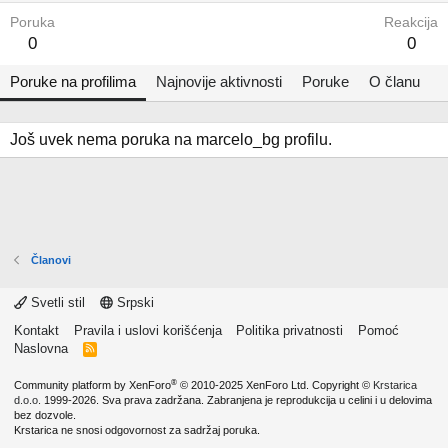
Poruka
Reakcija
0
0
Poruke na profilima
Najnovije aktivnosti
Poruke
O članu
Još uvek nema poruka na marcelo_bg profilu.
Članovi
Svetli stil
Srpski
Kontakt
Pravila i uslovi korišćenja
Politika privatnosti
Pomoć
Naslovna
R
S
S
®
Community platform by XenForo
© 2010-2025 XenForo Ltd.
Copyright ©
Krstarica
d.o.o.
1999-2026. Sva prava zadržana. Zabranjena je reprodukcija u celini i u delovima
bez dozvole.
Krstarica ne snosi odgovornost za sadržaj poruka.