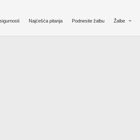
sigurnosti
Najćešća pitanja
Podnesite žalbu
Žalbe