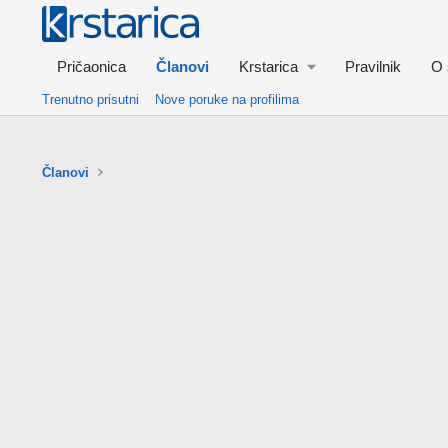
Pričaonica
Članovi
Krstarica
Pravilnik
O 
Trenutno prisutni
Nove poruke na profilima
Članovi