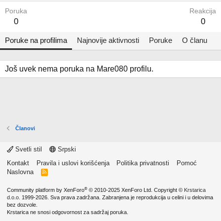
Poruka
Reakcija
0
0
Poruke na profilima
Najnovije aktivnosti
Poruke
O članu
Još uvek nema poruka na Mare080 profilu.
Članovi
Svetli stil
Srpski
Kontakt
Pravila i uslovi korišćenja
Politika privatnosti
Pomoć
Naslovna
R
S
S
®
Community platform by XenForo
© 2010-2025 XenForo Ltd.
Copyright ©
Krstarica
d.o.o.
1999-2026. Sva prava zadržana. Zabranjena je reprodukcija u celini i u delovima
bez dozvole.
Krstarica ne snosi odgovornost za sadržaj poruka.