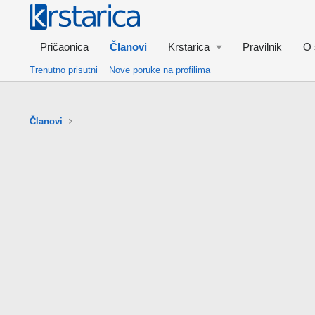
Pričaonica
Članovi
Krstarica
Pravilnik
O 
Trenutno prisutni
Nove poruke na profilima
Članovi