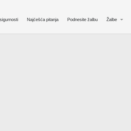
sigurnosti
Najćešća pitanja
Podnesite žalbu
Žalbe