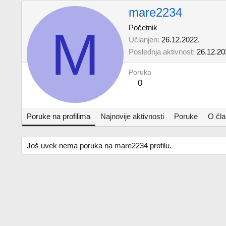
mare2234
M
Početnik
Učlanjen
26.12.2022.
Poslednja aktivnost
26.12.20
Poruka
0
Poruke na profilima
Najnovije aktivnosti
Poruke
O čl
Još uvek nema poruka na mare2234 profilu.