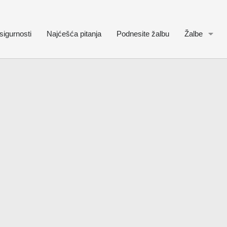
sigurnosti
Najćešća pitanja
Podnesite žalbu
Žalbe