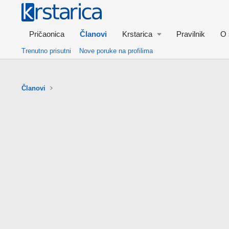
Pričaonica
Članovi
Krstarica
Pravilnik
O 
Trenutno prisutni
Nove poruke na profilima
Članovi