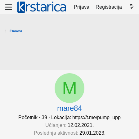
Prijava
Registracija
Članovi
M
mare84
Početnik
·
39
·
Lokacija:
https://t.me/pump_upp
Učlanjen
12.02.2021.
Poslednja aktivnost
29.01.2023.