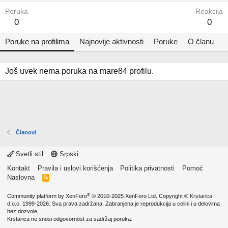
Poruka
Reakcija
0
0
Poruke na profilima
Najnovije aktivnosti
Poruke
O članu
Još uvek nema poruka na mare84 profilu.
Članovi
Svetli stil
Srpski
Kontakt
Pravila i uslovi korišćenja
Politika privatnosti
Pomoć
Naslovna
R
S
S
®
Community platform by XenForo
© 2010-2025 XenForo Ltd.
Copyright ©
Krstarica
d.o.o.
1999-2026. Sva prava zadržana. Zabranjena je reprodukcija u celini i u delovima
bez dozvole.
Krstarica ne snosi odgovornost za sadržaj poruka.