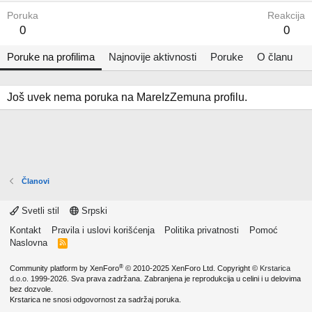
Poruka
Reakcija
0
0
Poruke na profilima
Najnovije aktivnosti
Poruke
O članu
Još uvek nema poruka na MareIzZemuna profilu.
Članovi
Svetli stil
Srpski
Kontakt
Pravila i uslovi korišćenja
Politika privatnosti
Pomoć
Naslovna
R
S
S
®
Community platform by XenForo
© 2010-2025 XenForo Ltd.
Copyright ©
Krstarica
d.o.o.
1999-2026. Sva prava zadržana. Zabranjena je reprodukcija u celini i u delovima
bez dozvole.
Krstarica ne snosi odgovornost za sadržaj poruka.