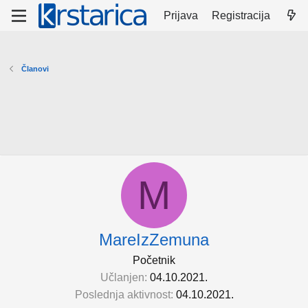
Prijava
Registracija
Članovi
M
MareIzZemuna
Početnik
Učlanjen
04.10.2021.
Poslednja aktivnost
04.10.2021.