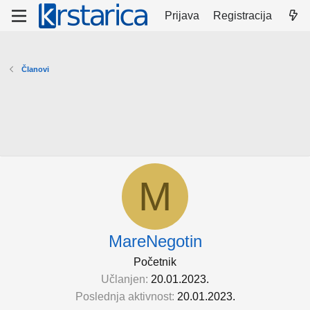
Prijava
Registracija
Članovi
M
MareNegotin
Početnik
Učlanjen
20.01.2023.
Poslednja aktivnost
20.01.2023.