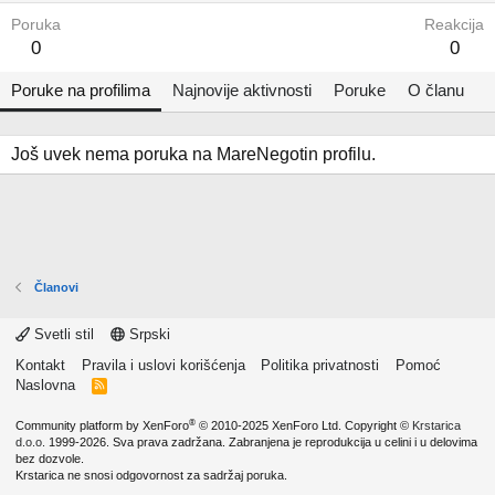
Poruka
Reakcija
0
0
Poruke na profilima
Najnovije aktivnosti
Poruke
O članu
Još uvek nema poruka na MareNegotin profilu.
Članovi
Svetli stil
Srpski
Kontakt
Pravila i uslovi korišćenja
Politika privatnosti
Pomoć
Naslovna
R
S
S
®
Community platform by XenForo
© 2010-2025 XenForo Ltd.
Copyright ©
Krstarica
d.o.o.
1999-2026. Sva prava zadržana. Zabranjena je reprodukcija u celini i u delovima
bez dozvole.
Krstarica ne snosi odgovornost za sadržaj poruka.