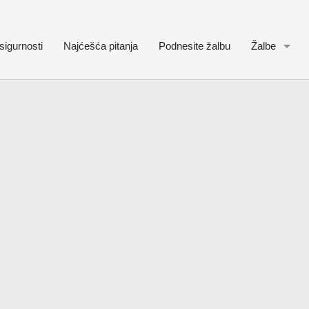
sigurnosti
Najćešća pitanja
Podnesite žalbu
Žalbe