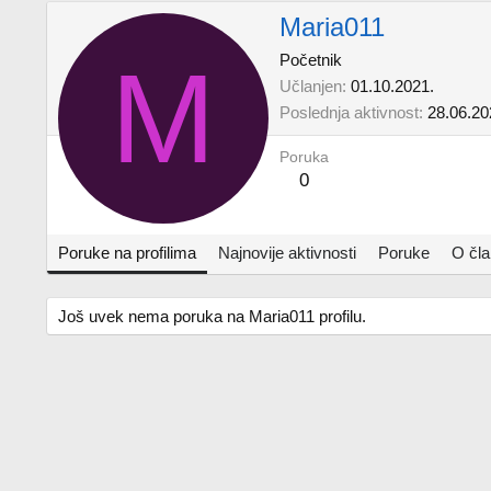
Maria011
M
Početnik
Učlanjen
01.10.2021.
Poslednja aktivnost
28.06.20
Poruka
0
Poruke na profilima
Najnovije aktivnosti
Poruke
O čl
Još uvek nema poruka na Maria011 profilu.