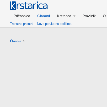
Pričaonica
Članovi
Krstarica
Pravilnik
O 
Trenutno prisutni
Nove poruke na profilima
Članovi