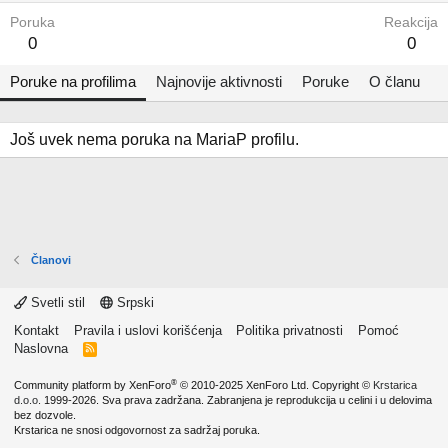
Poruka
Reakcija
0
0
Poruke na profilima
Najnovije aktivnosti
Poruke
O članu
Još uvek nema poruka na MariaP profilu.
Članovi
Svetli stil
Srpski
Kontakt
Pravila i uslovi korišćenja
Politika privatnosti
Pomoć
Naslovna
R
S
S
®
Community platform by XenForo
© 2010-2025 XenForo Ltd.
Copyright ©
Krstarica
d.o.o.
1999-2026. Sva prava zadržana. Zabranjena je reprodukcija u celini i u delovima
bez dozvole.
Krstarica ne snosi odgovornost za sadržaj poruka.