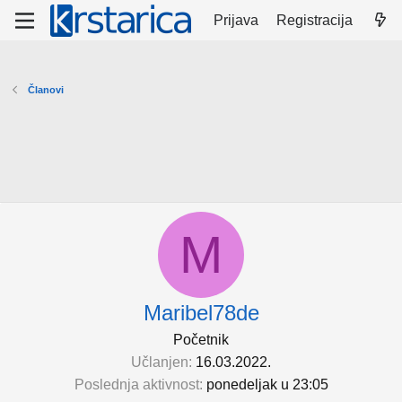
Prijava
Registracija
Članovi
M
Maribel78de
Početnik
Učlanjen
16.03.2022.
Poslednja aktivnost
ponedelјak u 23:05