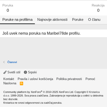
Poruka
Reakcija
0
0
Poruke na profilima
Najnovije aktivnosti
Poruke
O članu
Još uvek nema poruka na Maribel78de profilu.
Članovi
Svetli stil
Srpski
Kontakt
Pravila i uslovi korišćenja
Politika privatnosti
Pomoć
Naslovna
R
S
S
®
Community platform by XenForo
© 2010-2025 XenForo Ltd.
Copyright ©
Krstarica
d.o.o.
1999-2026. Sva prava zadržana. Zabranjena je reprodukcija u celini i u delovima
bez dozvole.
Krstarica ne snosi odgovornost za sadržaj poruka.