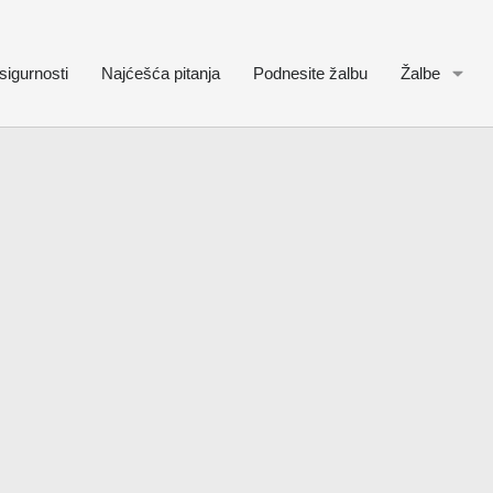
sigurnosti
Najćešća pitanja
Podnesite žalbu
Žalbe