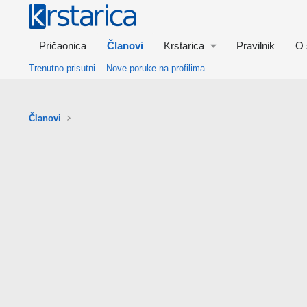
Pričaonica
Članovi
Krstarica
Pravilnik
O 
Trenutno prisutni
Nove poruke na profilima
Članovi