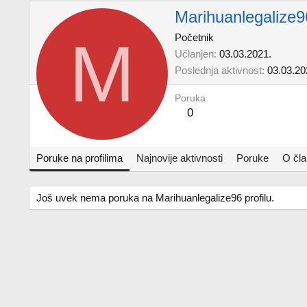
Marihuanlegalize9
M
Početnik
Učlanjen
03.03.2021.
Poslednja aktivnost
03.03.20
Poruka
0
Poruke na profilima
Najnovije aktivnosti
Poruke
O čl
Još uvek nema poruka na Marihuanlegalize96 profilu.