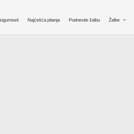
sigurnosti
Najćešća pitanja
Podnesite žalbu
Žalbe