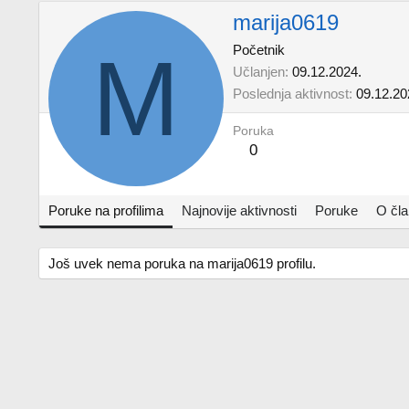
marija0619
M
Početnik
Učlanjen
09.12.2024.
Poslednja aktivnost
09.12.20
Poruka
0
Poruke na profilima
Najnovije aktivnosti
Poruke
O čl
Još uvek nema poruka na marija0619 profilu.