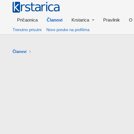
Pričaonica
Članovi
Krstarica
Pravilnik
O 
Trenutno prisutni
Nove poruke na profilima
Članovi