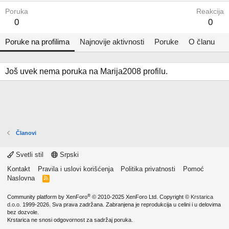
Poruka
Reakcija
0
0
Poruke na profilima
Najnovije aktivnosti
Poruke
O članu
Još uvek nema poruka na Marija2008 profilu.
Članovi
Svetli stil
Srpski
Kontakt
Pravila i uslovi korišćenja
Politika privatnosti
Pomoć
Naslovna
R
S
S
®
Community platform by XenForo
© 2010-2025 XenForo Ltd.
Copyright ©
Krstarica
d.o.o.
1999-2026. Sva prava zadržana. Zabranjena je reprodukcija u celini i u delovima
bez dozvole.
Krstarica ne snosi odgovornost za sadržaj poruka.