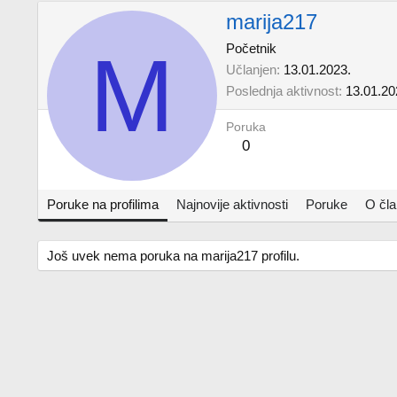
marija217
M
Početnik
Učlanjen
13.01.2023.
Poslednja aktivnost
13.01.20
Poruka
0
Poruke na profilima
Najnovije aktivnosti
Poruke
O čl
Još uvek nema poruka na marija217 profilu.