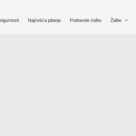
sigurnosti
Najćešća pitanja
Podnesite žalbu
Žalbe