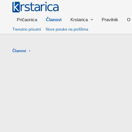
Pričaonica
Članovi
Krstarica
Pravilnik
O 
Trenutno prisutni
Nove poruke na profilima
Članovi