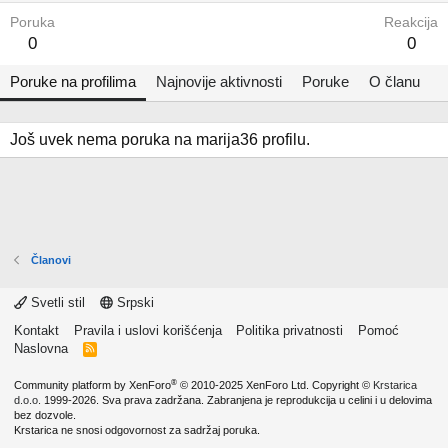
Poruka
Reakcija
0
0
Poruke na profilima
Najnovije aktivnosti
Poruke
O članu
Još uvek nema poruka na marija36 profilu.
Članovi
Svetli stil
Srpski
Kontakt
Pravila i uslovi korišćenja
Politika privatnosti
Pomoć
Naslovna
R
S
S
®
Community platform by XenForo
© 2010-2025 XenForo Ltd.
Copyright ©
Krstarica
d.o.o.
1999-2026. Sva prava zadržana. Zabranjena je reprodukcija u celini i u delovima
bez dozvole.
Krstarica ne snosi odgovornost za sadržaj poruka.