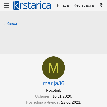
Prijava
Registracija
Članovi
M
marija36
Početnik
Učlanjen
16.11.2020.
Poslednja aktivnost
22.01.2021.