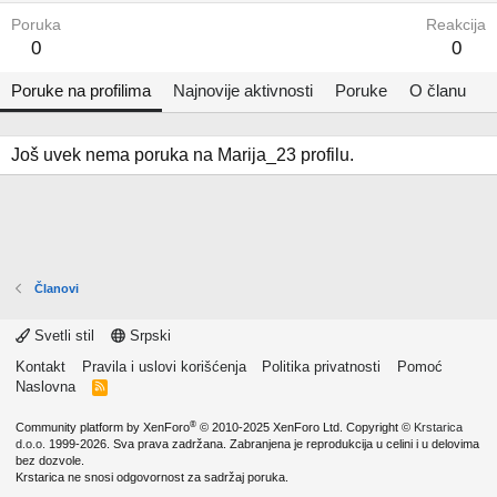
Poruka
Reakcija
0
0
Poruke na profilima
Najnovije aktivnosti
Poruke
O članu
Još uvek nema poruka na Marija_23 profilu.
Članovi
Svetli stil
Srpski
Kontakt
Pravila i uslovi korišćenja
Politika privatnosti
Pomoć
Naslovna
R
S
S
®
Community platform by XenForo
© 2010-2025 XenForo Ltd.
Copyright ©
Krstarica
d.o.o.
1999-2026. Sva prava zadržana. Zabranjena je reprodukcija u celini i u delovima
bez dozvole.
Krstarica ne snosi odgovornost za sadržaj poruka.