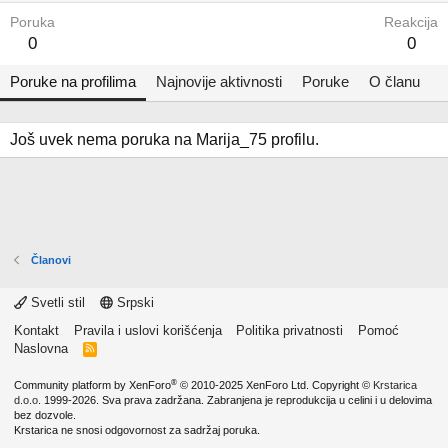
Poruka
Reakcija
0
0
Poruke na profilima
Najnovije aktivnosti
Poruke
O članu
Još uvek nema poruka na Marija_75 profilu.
Članovi
Svetli stil
Srpski
Kontakt
Pravila i uslovi korišćenja
Politika privatnosti
Pomoć
Naslovna
R
S
S
®
Community platform by XenForo
© 2010-2025 XenForo Ltd.
Copyright ©
Krstarica
d.o.o.
1999-2026. Sva prava zadržana. Zabranjena je reprodukcija u celini i u delovima
bez dozvole.
Krstarica ne snosi odgovornost za sadržaj poruka.