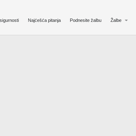
sigurnosti
Najćešća pitanja
Podnesite žalbu
Žalbe