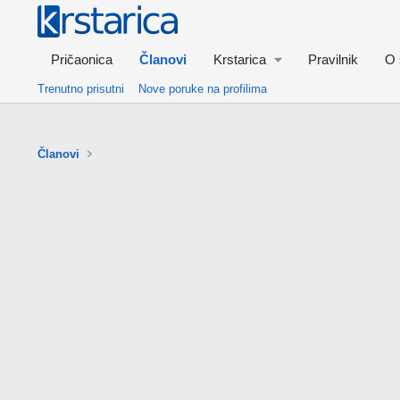
Pričaonica
Članovi
Krstarica
Pravilnik
O 
Trenutno prisutni
Nove poruke na profilima
Članovi