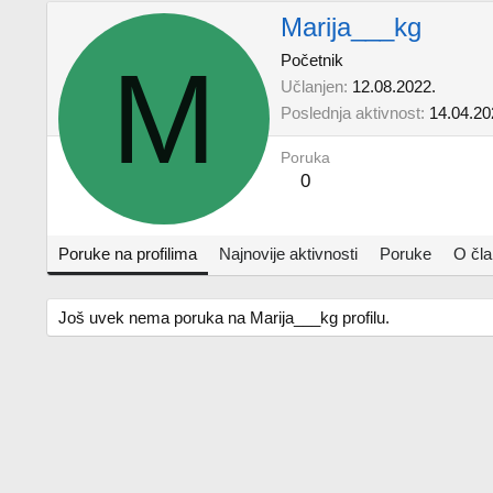
Marija___kg
M
Početnik
Učlanjen
12.08.2022.
Poslednja aktivnost
14.04.20
Poruka
0
Poruke na profilima
Najnovije aktivnosti
Poruke
O čl
Još uvek nema poruka na Marija___kg profilu.