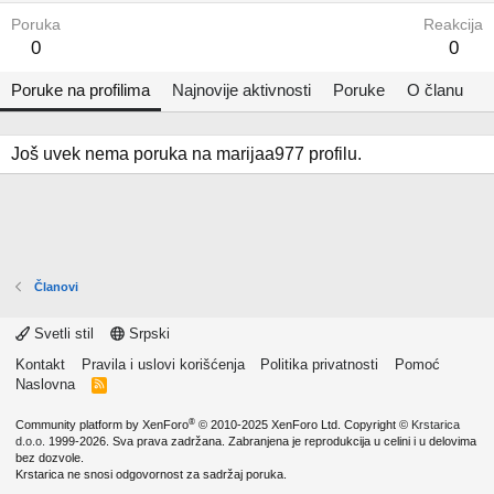
Poruka
Reakcija
0
0
Poruke na profilima
Najnovije aktivnosti
Poruke
O članu
Još uvek nema poruka na marijaa977 profilu.
Članovi
Svetli stil
Srpski
Kontakt
Pravila i uslovi korišćenja
Politika privatnosti
Pomoć
Naslovna
R
S
S
®
Community platform by XenForo
© 2010-2025 XenForo Ltd.
Copyright ©
Krstarica
d.o.o.
1999-2026. Sva prava zadržana. Zabranjena je reprodukcija u celini i u delovima
bez dozvole.
Krstarica ne snosi odgovornost za sadržaj poruka.