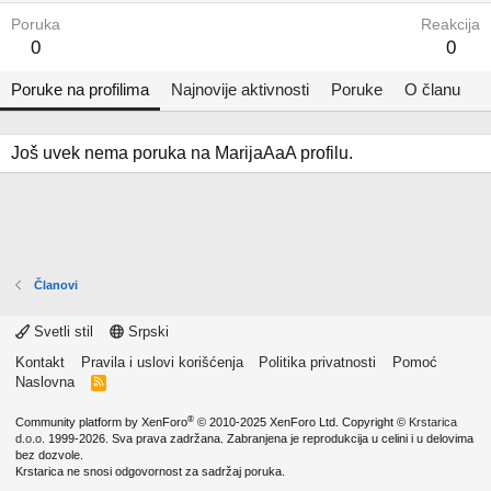
Poruka
Reakcija
0
0
Poruke na profilima
Najnovije aktivnosti
Poruke
O članu
Još uvek nema poruka na MarijaAaA profilu.
Članovi
Svetli stil
Srpski
Kontakt
Pravila i uslovi korišćenja
Politika privatnosti
Pomoć
Naslovna
R
S
S
®
Community platform by XenForo
© 2010-2025 XenForo Ltd.
Copyright ©
Krstarica
d.o.o.
1999-2026. Sva prava zadržana. Zabranjena je reprodukcija u celini i u delovima
bez dozvole.
Krstarica ne snosi odgovornost za sadržaj poruka.