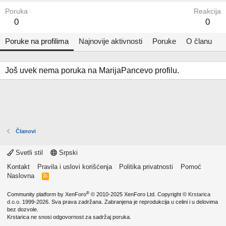
Poruka
Reakcija
0
0
Poruke na profilima
Najnovije aktivnosti
Poruke
O članu
Još uvek nema poruka na MarijaPancevo profilu.
Članovi
Svetli stil
Srpski
Kontakt
Pravila i uslovi korišćenja
Politika privatnosti
Pomoć
Naslovna
R
S
S
®
Community platform by XenForo
© 2010-2025 XenForo Ltd.
Copyright ©
Krstarica
d.o.o.
1999-2026. Sva prava zadržana. Zabranjena je reprodukcija u celini i u delovima
bez dozvole.
Krstarica ne snosi odgovornost za sadržaj poruka.