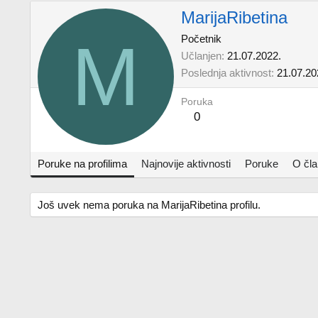
MarijaRibetina
M
Početnik
Učlanjen
21.07.2022.
Poslednja aktivnost
21.07.20
Poruka
0
Poruke na profilima
Najnovije aktivnosti
Poruke
O čl
Još uvek nema poruka na MarijaRibetina profilu.