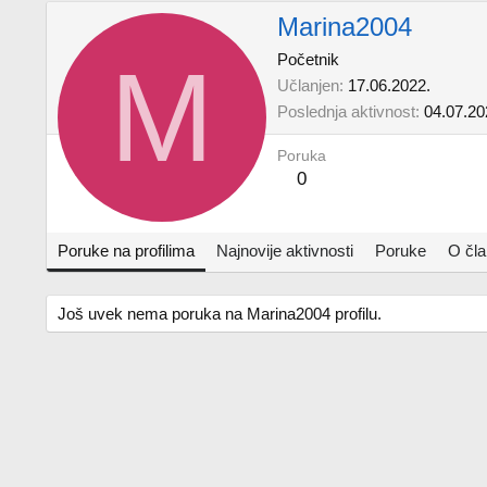
Marina2004
M
Početnik
Učlanjen
17.06.2022.
Poslednja aktivnost
04.07.20
Poruka
0
Poruke na profilima
Najnovije aktivnosti
Poruke
O čl
Još uvek nema poruka na Marina2004 profilu.