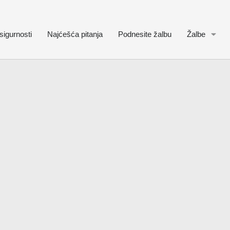
sigurnosti
Najćešća pitanja
Podnesite žalbu
Žalbe