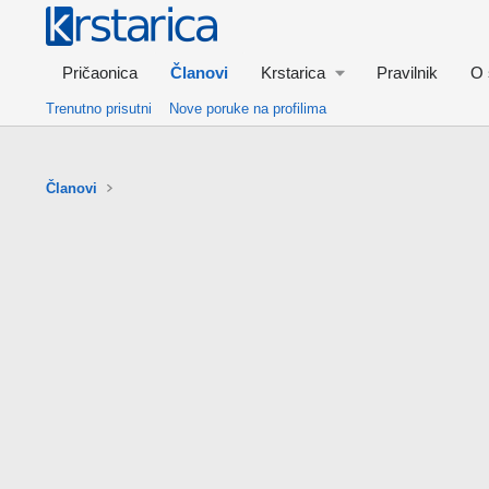
Pričaonica
Članovi
Krstarica
Pravilnik
O 
Trenutno prisutni
Nove poruke na profilima
Članovi