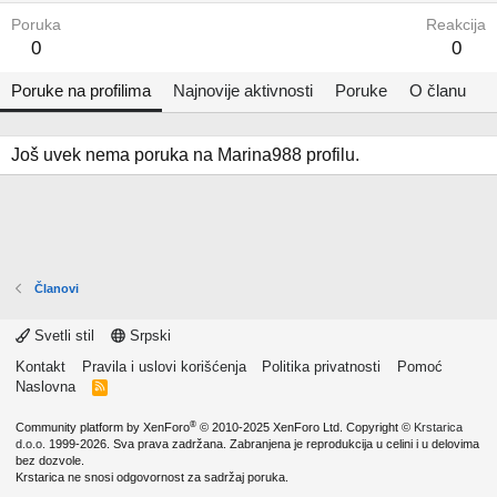
Poruka
Reakcija
0
0
Poruke na profilima
Najnovije aktivnosti
Poruke
O članu
Još uvek nema poruka na Marina988 profilu.
Članovi
Svetli stil
Srpski
Kontakt
Pravila i uslovi korišćenja
Politika privatnosti
Pomoć
Naslovna
R
S
S
®
Community platform by XenForo
© 2010-2025 XenForo Ltd.
Copyright ©
Krstarica
d.o.o.
1999-2026. Sva prava zadržana. Zabranjena je reprodukcija u celini i u delovima
bez dozvole.
Krstarica ne snosi odgovornost za sadržaj poruka.