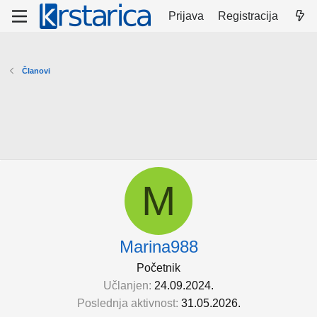
Prijava
Registracija
Članovi
M
Marina988
Početnik
Učlanjen
24.09.2024.
Poslednja aktivnost
31.05.2026.