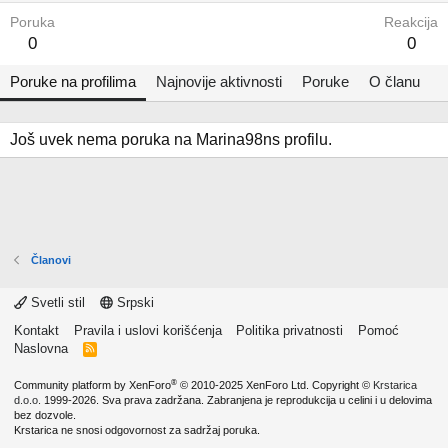
Poruka
Reakcija
0
0
Poruke na profilima
Najnovije aktivnosti
Poruke
O članu
Još uvek nema poruka na Marina98ns profilu.
Članovi
Svetli stil
Srpski
Kontakt
Pravila i uslovi korišćenja
Politika privatnosti
Pomoć
Naslovna
R
S
S
®
Community platform by XenForo
© 2010-2025 XenForo Ltd.
Copyright ©
Krstarica
d.o.o.
1999-2026. Sva prava zadržana. Zabranjena je reprodukcija u celini i u delovima
bez dozvole.
Krstarica ne snosi odgovornost za sadržaj poruka.