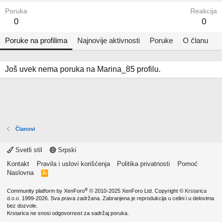
Poruka
Reakcija
0
0
Poruke na profilima
Najnovije aktivnosti
Poruke
O članu
Još uvek nema poruka na Marina_85 profilu.
Članovi
Svetli stil
Srpski
Kontakt
Pravila i uslovi korišćenja
Politika privatnosti
Pomoć
Naslovna
R
S
S
®
Community platform by XenForo
© 2010-2025 XenForo Ltd.
Copyright ©
Krstarica
d.o.o.
1999-2026. Sva prava zadržana. Zabranjena je reprodukcija u celini i u delovima
bez dozvole.
Krstarica ne snosi odgovornost za sadržaj poruka.