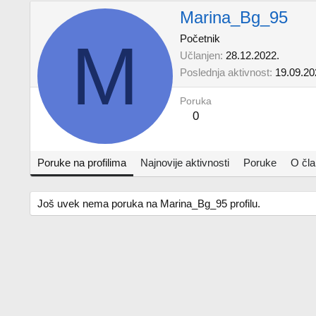
Marina_Bg_95
M
Početnik
Učlanjen
28.12.2022.
Poslednja aktivnost
19.09.20
Poruka
0
Poruke na profilima
Najnovije aktivnosti
Poruke
O čl
Još uvek nema poruka na Marina_Bg_95 profilu.