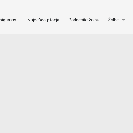
sigurnosti
Najćešća pitanja
Podnesite žalbu
Žalbe