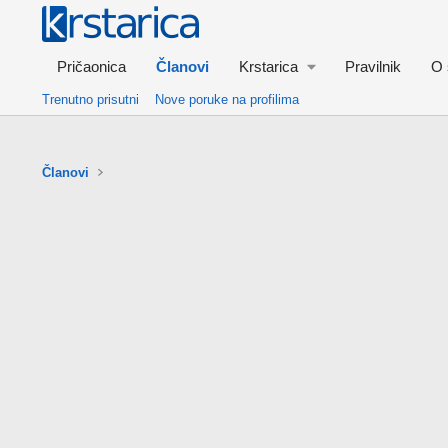
Pričaonica
Članovi
Krstarica
Pravilnik
O 
Trenutno prisutni
Nove poruke na profilima
Članovi