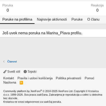
Poruka
Reakcija
0
0
Poruke na profilima
Najnovije aktivnosti
Poruke
O članu
Još uvek nema poruka na Marina_Plava profilu.
Članovi
Svetli stil
Srpski
Kontakt
Pravila i uslovi korišćenja
Politika privatnosti
Pomoć
Naslovna
R
S
S
®
Community platform by XenForo
© 2010-2025 XenForo Ltd.
Copyright ©
Krstarica
d.o.o.
1999-2026. Sva prava zadržana. Zabranjena je reprodukcija u celini i u delovima
bez dozvole.
Krstarica ne snosi odgovornost za sadržaj poruka.