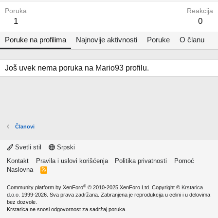
Poruka
Reakcija
1
0
Poruke na profilima
Najnovije aktivnosti
Poruke
O članu
Još uvek nema poruka na Mario93 profilu.
Članovi
Svetli stil
Srpski
Kontakt
Pravila i uslovi korišćenja
Politika privatnosti
Pomoć
Naslovna
R
S
S
®
Community platform by XenForo
© 2010-2025 XenForo Ltd.
Copyright ©
Krstarica
d.o.o.
1999-2026. Sva prava zadržana. Zabranjena je reprodukcija u celini i u delovima
bez dozvole.
Krstarica ne snosi odgovornost za sadržaj poruka.