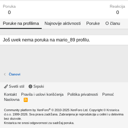
Poruka
Reakcija
0
0
Poruke na profilima
Najnovije aktivnosti
Poruke
O članu
Još uvek nema poruka na mario_89 profilu.
Članovi
Svetli stil
Srpski
Kontakt
Pravila i uslovi korišćenja
Politika privatnosti
Pomoć
Naslovna
R
S
S
®
Community platform by XenForo
© 2010-2025 XenForo Ltd.
Copyright ©
Krstarica
d.o.o.
1999-2026. Sva prava zadržana. Zabranjena je reprodukcija u celini i u delovima
bez dozvole.
Krstarica ne snosi odgovornost za sadržaj poruka.