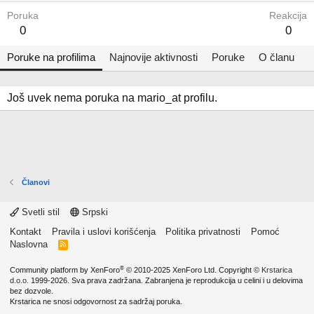
Poruka
Reakcija
0
0
Poruke na profilima
Najnovije aktivnosti
Poruke
O članu
Još uvek nema poruka na mario_at profilu.
Članovi
Svetli stil
Srpski
Kontakt
Pravila i uslovi korišćenja
Politika privatnosti
Pomoć
Naslovna
R
S
S
®
Community platform by XenForo
© 2010-2025 XenForo Ltd.
Copyright ©
Krstarica
d.o.o.
1999-2026. Sva prava zadržana. Zabranjena je reprodukcija u celini i u delovima
bez dozvole.
Krstarica ne snosi odgovornost za sadržaj poruka.