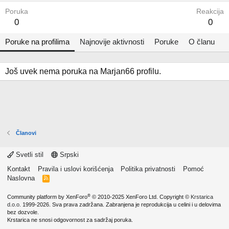
Poruka
Reakcija
0
0
Poruke na profilima
Najnovije aktivnosti
Poruke
O članu
Još uvek nema poruka na Marjan66 profilu.
Članovi
Svetli stil
Srpski
Kontakt
Pravila i uslovi korišćenja
Politika privatnosti
Pomoć
Naslovna
R
S
S
®
Community platform by XenForo
© 2010-2025 XenForo Ltd.
Copyright ©
Krstarica
d.o.o.
1999-2026. Sva prava zadržana. Zabranjena je reprodukcija u celini i u delovima
bez dozvole.
Krstarica ne snosi odgovornost za sadržaj poruka.