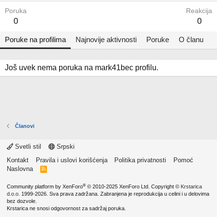
Poruka
Reakcija
0
0
Poruke na profilima
Najnovije aktivnosti
Poruke
O članu
Još uvek nema poruka na mark41bec profilu.
Članovi
Svetli stil
Srpski
Kontakt
Pravila i uslovi korišćenja
Politika privatnosti
Pomoć
Naslovna
R
S
S
®
Community platform by XenForo
© 2010-2025 XenForo Ltd.
Copyright ©
Krstarica
d.o.o.
1999-2026. Sva prava zadržana. Zabranjena je reprodukcija u celini i u delovima
bez dozvole.
Krstarica ne snosi odgovornost za sadržaj poruka.