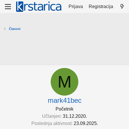
Prijava
Registracija
Članovi
M
mark41bec
Početnik
Učlanjen
31.12.2020.
Poslednja aktivnost
23.09.2025.