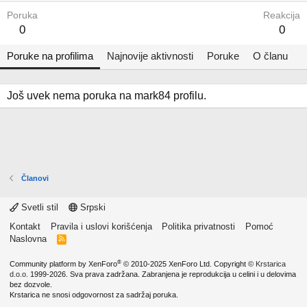
Poruka
Reakcija
0
0
Poruke na profilima
Najnovije aktivnosti
Poruke
O članu
Još uvek nema poruka na mark84 profilu.
Članovi
Svetli stil
Srpski
Kontakt
Pravila i uslovi korišćenja
Politika privatnosti
Pomoć
Naslovna
R
S
S
®
Community platform by XenForo
© 2010-2025 XenForo Ltd.
Copyright ©
Krstarica
d.o.o.
1999-2026. Sva prava zadržana. Zabranjena je reprodukcija u celini i u delovima
bez dozvole.
Krstarica ne snosi odgovornost za sadržaj poruka.