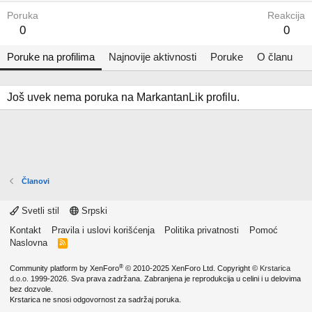
Poruka
Reakcija
0
0
Poruke na profilima
Najnovije aktivnosti
Poruke
O članu
Još uvek nema poruka na MarkantanLik profilu.
Članovi
Svetli stil
Srpski
Kontakt
Pravila i uslovi korišćenja
Politika privatnosti
Pomoć
Naslovna
R
S
S
®
Community platform by XenForo
© 2010-2025 XenForo Ltd.
Copyright ©
Krstarica
d.o.o.
1999-2026. Sva prava zadržana. Zabranjena je reprodukcija u celini i u delovima
bez dozvole.
Krstarica ne snosi odgovornost za sadržaj poruka.