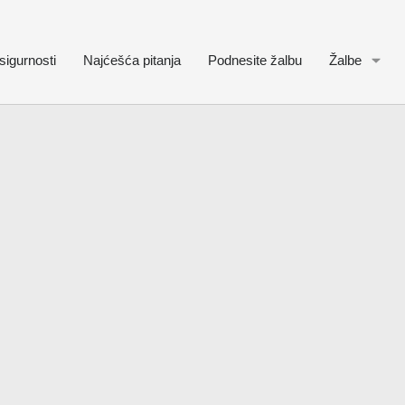
sigurnosti
Najćešća pitanja
Podnesite žalbu
Žalbe