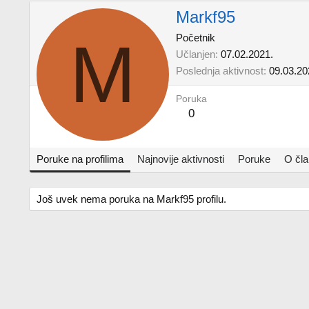
Markf95
M
Početnik
Učlanjen
07.02.2021.
Poslednja aktivnost
09.03.20
Poruka
0
Poruke na profilima
Najnovije aktivnosti
Poruke
O čl
Još uvek nema poruka na Markf95 profilu.