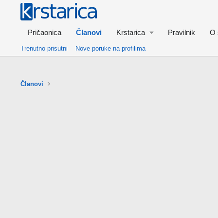
Pričaonica
Članovi
Krstarica
Pravilnik
O 
Trenutno prisutni
Nove poruke na profilima
Članovi