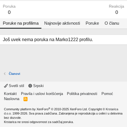
Poruka
Reakcija
0
0
Poruke na profilima
Najnovije aktivnosti
Poruke
O članu
Još uvek nema poruka na Marko1222 profilu.
Članovi
Svetli stil
Srpski
Kontakt
Pravila i uslovi korišćenja
Politika privatnosti
Pomoć
Naslovna
R
S
S
®
Community platform by XenForo
© 2010-2025 XenForo Ltd.
Copyright ©
Krstarica
d.o.o.
1999-2026. Sva prava zadržana. Zabranjena je reprodukcija u celini i u delovima
bez dozvole.
Krstarica ne snosi odgovornost za sadržaj poruka.