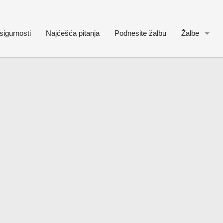
sigurnosti
Najćešća pitanja
Podnesite žalbu
Žalbe