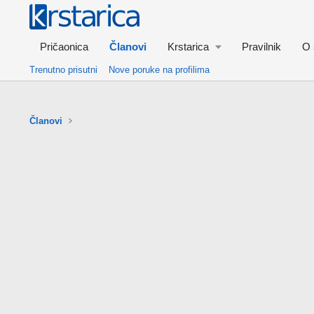
Pričaonica
Članovi
Krstarica
Pravilnik
O 
Trenutno prisutni
Nove poruke na profilima
Članovi