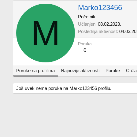
Marko123456
M
Početnik
Učlanjen
08.02.2023.
Poslednja aktivnost
04.03.20
Poruka
0
Poruke na profilima
Najnovije aktivnosti
Poruke
O čl
Još uvek nema poruka na Marko123456 profilu.