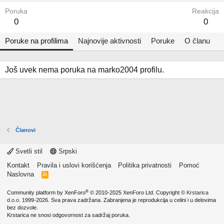
Poruka
Reakcija
0
0
Poruke na profilima
Najnovije aktivnosti
Poruke
O članu
Još uvek nema poruka na marko2004 profilu.
Članovi
Svetli stil
Srpski
Kontakt
Pravila i uslovi korišćenja
Politika privatnosti
Pomoć
Naslovna
R
S
S
®
Community platform by XenForo
© 2010-2025 XenForo Ltd.
Copyright ©
Krstarica
d.o.o.
1999-2026. Sva prava zadržana. Zabranjena je reprodukcija u celini i u delovima
bez dozvole.
Krstarica ne snosi odgovornost za sadržaj poruka.