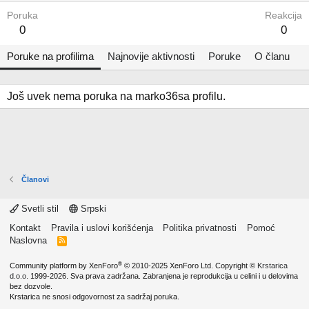
Poruka
Reakcija
0
0
Poruke na profilima
Najnovije aktivnosti
Poruke
O članu
Još uvek nema poruka na marko36sa profilu.
Članovi
Svetli stil
Srpski
Kontakt
Pravila i uslovi korišćenja
Politika privatnosti
Pomoć
Naslovna
R
S
S
®
Community platform by XenForo
© 2010-2025 XenForo Ltd.
Copyright ©
Krstarica
d.o.o.
1999-2026. Sva prava zadržana. Zabranjena je reprodukcija u celini i u delovima
bez dozvole.
Krstarica ne snosi odgovornost za sadržaj poruka.