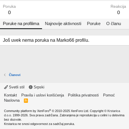
Poruka
Reakcija
0
0
Poruke na profilima
Najnovije aktivnosti
Poruke
O članu
Još uvek nema poruka na Marko66 profilu.
Članovi
Svetli stil
Srpski
Kontakt
Pravila i uslovi korišćenja
Politika privatnosti
Pomoć
Naslovna
R
S
S
®
Community platform by XenForo
© 2010-2025 XenForo Ltd.
Copyright ©
Krstarica
d.o.o.
1999-2026. Sva prava zadržana. Zabranjena je reprodukcija u celini i u delovima
bez dozvole.
Krstarica ne snosi odgovornost za sadržaj poruka.