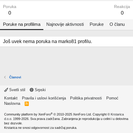
Poruka
Reakcija
0
0
Poruke na profilima
Najnovije aktivnosti
Poruke
O članu
Još uvek nema poruka na marko81 profilu.
Članovi
Svetli stil
Srpski
Kontakt
Pravila i uslovi korišćenja
Politika privatnosti
Pomoć
Naslovna
R
S
S
®
Community platform by XenForo
© 2010-2025 XenForo Ltd.
Copyright ©
Krstarica
d.o.o.
1999-2026. Sva prava zadržana. Zabranjena je reprodukcija u celini i u delovima
bez dozvole.
Krstarica ne snosi odgovornost za sadržaj poruka.