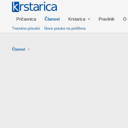
Pričaonica
Članovi
Krstarica
Pravilnik
O 
Trenutno prisutni
Nove poruke na profilima
Članovi