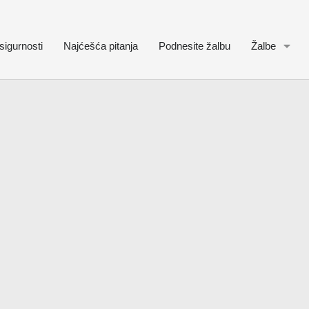
sigurnosti
Najćešća pitanja
Podnesite žalbu
Žalbe