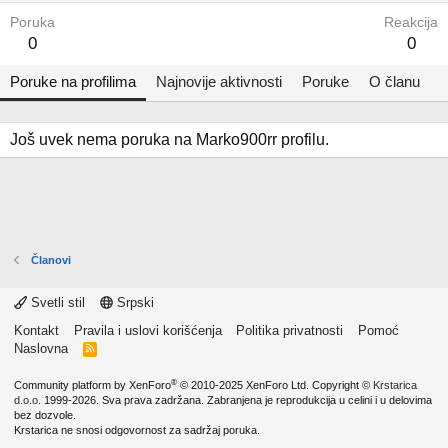
Poruka
Reakcija
0
0
Poruke na profilima
Najnovije aktivnosti
Poruke
O članu
Još uvek nema poruka na Marko900rr profilu.
Članovi
Svetli stil
Srpski
Kontakt
Pravila i uslovi korišćenja
Politika privatnosti
Pomoć
Naslovna
R
S
S
®
Community platform by XenForo
© 2010-2025 XenForo Ltd.
Copyright ©
Krstarica
d.o.o.
1999-2026. Sva prava zadržana. Zabranjena je reprodukcija u celini i u delovima
bez dozvole.
Krstarica ne snosi odgovornost za sadržaj poruka.