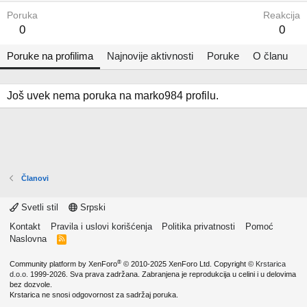
Poruka
Reakcija
0
0
Poruke na profilima
Najnovije aktivnosti
Poruke
O članu
Još uvek nema poruka na marko984 profilu.
Članovi
Svetli stil
Srpski
Kontakt
Pravila i uslovi korišćenja
Politika privatnosti
Pomoć
Naslovna
R
S
S
®
Community platform by XenForo
© 2010-2025 XenForo Ltd.
Copyright ©
Krstarica
d.o.o.
1999-2026. Sva prava zadržana. Zabranjena je reprodukcija u celini i u delovima
bez dozvole.
Krstarica ne snosi odgovornost za sadržaj poruka.