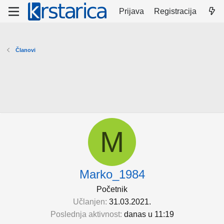
Prijava
Registracija
Članovi
M
Marko_1984
Početnik
Učlanjen
31.03.2021.
Poslednja aktivnost
danas u 11:19