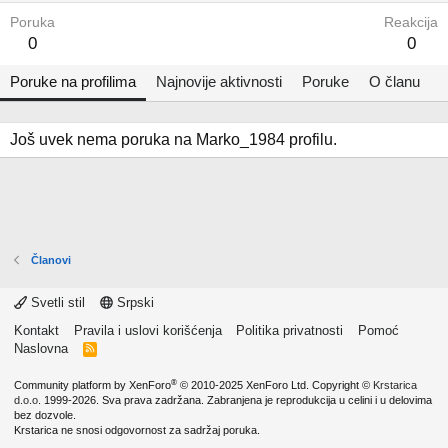
Poruka
Reakcija
0
0
Poruke na profilima
Najnovije aktivnosti
Poruke
O članu
Još uvek nema poruka na Marko_1984 profilu.
Članovi
Svetli stil
Srpski
Kontakt
Pravila i uslovi korišćenja
Politika privatnosti
Pomoć
Naslovna
R
S
S
®
Community platform by XenForo
© 2010-2025 XenForo Ltd.
Copyright ©
Krstarica
d.o.o.
1999-2026. Sva prava zadržana. Zabranjena je reprodukcija u celini i u delovima
bez dozvole.
Krstarica ne snosi odgovornost za sadržaj poruka.