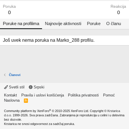
Poruka
Reakcija
0
0
Poruke na profilima
Najnovije aktivnosti
Poruke
O članu
Još uvek nema poruka na Marko_288 profilu.
Članovi
Svetli stil
Srpski
Kontakt
Pravila i uslovi korišćenja
Politika privatnosti
Pomoć
Naslovna
R
S
S
®
Community platform by XenForo
© 2010-2025 XenForo Ltd.
Copyright ©
Krstarica
d.o.o.
1999-2026. Sva prava zadržana. Zabranjena je reprodukcija u celini i u delovima
bez dozvole.
Krstarica ne snosi odgovornost za sadržaj poruka.